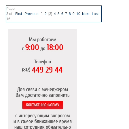
Page
3 of
First
Previous
1
2
[3]
4
5
6
7
8
9
10
Next
Last
16