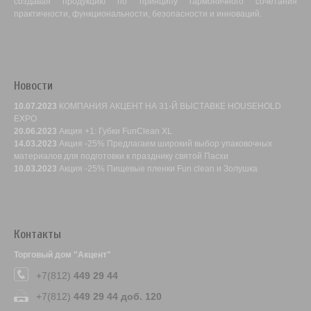
создавая продукцию по принципу гармоничного сочетания
практичности, функциональности, безопасности и инноваций.
Новости
10.07.2023
КОМПАНИЯ АКЦЕНТ НА 31-Й ВЫСТАВКЕ HOUSEHOLD
EXPO
20.06.2023
Акция +1: Губки FunClean XL
14.03.2023
Акция -25% Предлагаем широкий выбор упаковочных
материалов для подготовки к празднику святой Пасхи
10.03.2023
Акция -25% Пищевые пленки Fun clean и Золушка
Контакты
Торговый дом "Акцент"
+7(812)
449 29 44
+7(812)
449 29 44 доб. 120