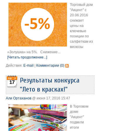
Торговый дом
"Акцент" с
20.06.2016
снижает
цены на
ключевые
позиции по
салфеткам из
вискозы
«Золушка» на 5%. Снижение...
[Читать продолжение...]
Действия:
E-mail
|
Комментарии (0)
Результаты конкурса
17
"Лето в красках!"
Али Ортаханов
@ июня 17, 2016 15:47
В Торговом
доме
"Акцент"
подвели
итоги