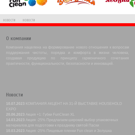
НОВОСТИ
\
НОВОСТИ
О компании
Компания нацелена на формирование нового отношения к вопросам
поддержания чистоты, порядка и комфорта в жизни человека,
создавая продукцию по принципу гармоничного сочетания
практичности, функциональности, безопасности и инноваций.
Новости
10.07.2023
КОМПАНИЯ АКЦЕНТ НА 31-Й ВЫСТАВКЕ HOUSEHOLD
EXPO
20.06.2023
Акция +1: Губки FunClean XL
14.03.2023
Акция -25% Предлагаем широкий выбор упаковочных
материалов для подготовки к празднику святой Пасхи
10.03.2023
Акция -25% Пищевые пленки Fun clean и Золушка