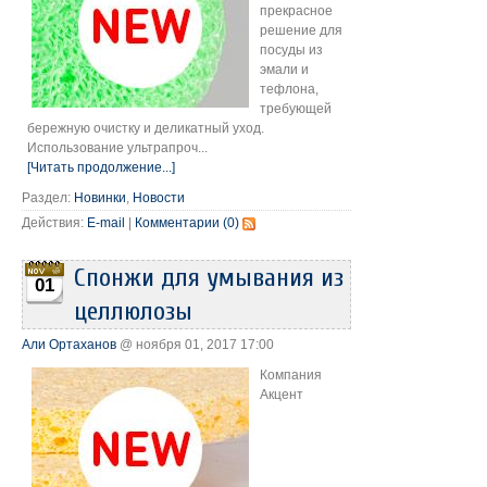
прекрасное
решение для
посуды из
эмали и
тефлона,
требующей
бережную очистку и деликатный уход.
Использование ультрапроч...
[Читать продолжение...]
Раздел:
Новинки
,
Новости
Действия:
E-mail
|
Комментарии (0)
Спонжи для умывания из
01
целлюлозы
Али Ортаханов
@ ноября 01, 2017 17:00
Компания
Акцент