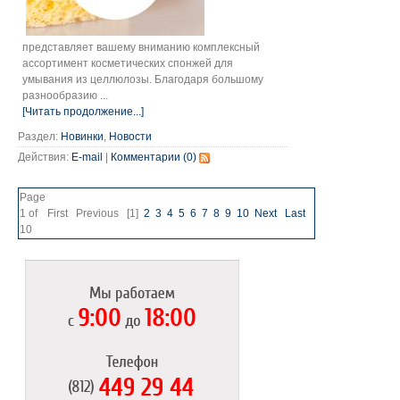
представляет вашему вниманию комплексный
ассортимент косметических спонжей для
умывания из целлюлозы. Благодаря большому
разнообразию ...
[Читать продолжение...]
Раздел:
Новинки
,
Новости
Действия:
E-mail
|
Комментарии (0)
Page
1 of
First
Previous
[1]
2
3
4
5
6
7
8
9
10
Next
Last
10