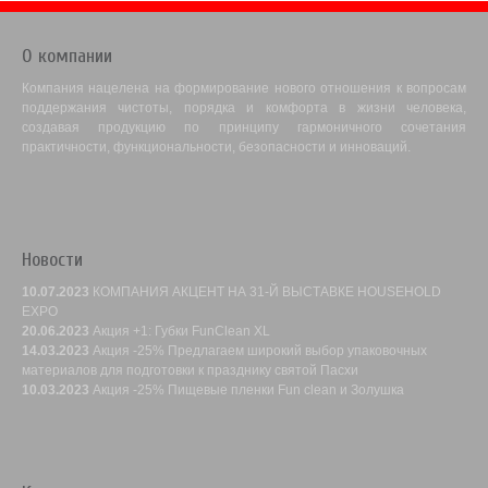
О компании
Компания нацелена на формирование нового отношения к вопросам
поддержания чистоты, порядка и комфорта в жизни человека,
создавая продукцию по принципу гармоничного сочетания
практичности, функциональности, безопасности и инноваций.
Новости
10.07.2023
КОМПАНИЯ АКЦЕНТ НА 31-Й ВЫСТАВКЕ HOUSEHOLD
EXPO
20.06.2023
Акция +1: Губки FunClean XL
14.03.2023
Акция -25% Предлагаем широкий выбор упаковочных
материалов для подготовки к празднику святой Пасхи
10.03.2023
Акция -25% Пищевые пленки Fun clean и Золушка