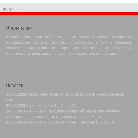
ПРОДУКЦИЯ
О компании
Компания нацелена на формирование нового отношения к вопросам
поддержания чистоты, порядка и комфорта в жизни человека,
создавая продукцию по принципу гармоничного сочетания
практичности, функциональности, безопасности и инноваций.
Новости
10.07.2023
КОМПАНИЯ АКЦЕНТ НА 31-Й ВЫСТАВКЕ HOUSEHOLD
EXPO
20.06.2023
Акция +1: Губки FunClean XL
14.03.2023
Акция -25% Предлагаем широкий выбор упаковочных
материалов для подготовки к празднику святой Пасхи
10.03.2023
Акция -25% Пищевые пленки Fun clean и Золушка