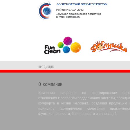
ПРОДУКЦИЯ
О компании
Компания нацелена на формирование ново
отношения к вопросам поддержания чистоты, порядка
комфорта в жизни человека, создавая продукцию 
принципу гармоничного сочетания практичност
функциональности, безопасности и инноваций.