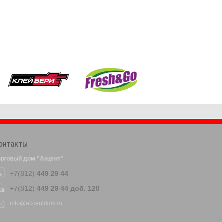
онтакты
орговый дом "Акцент"
+7(812)
449 29 44
+7(812)
449 29 44 доб. 120
info@accentdom.ru