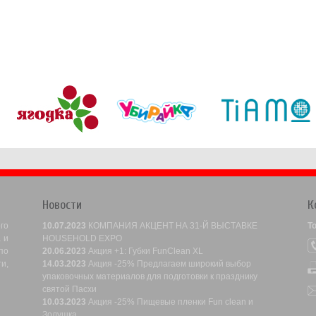
Новости
К
го
10.07.2023
КОМПАНИЯ АКЦЕНТ НА 31-Й ВЫСТАВКЕ
Т
 и
HOUSEHOLD EXPO
по
20.06.2023
Акция +1: Губки FunClean XL
и,
14.03.2023
Акция -25% Предлагаем широкий выбор
упаковочных материалов для подготовки к празднику
святой Пасхи
10.03.2023
Акция -25% Пищевые пленки Fun clean и
Золушка