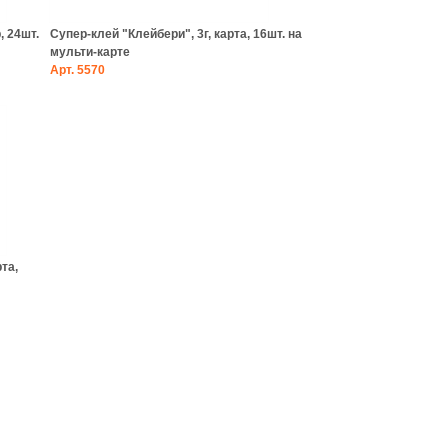
, 24шт.
Супер-клей "Клейбери", 3г, карта, 16шт. на
мульти-карте
Арт.
5570
та,