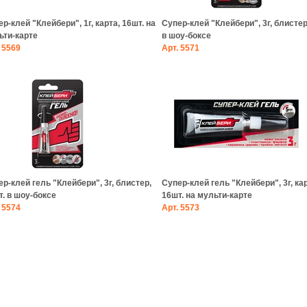
р-клей "Клейбери", 1г, карта, 16шт. на
Супер-клей "Клейбери", 3г, блистер
ьти-карте
в шоу-боксе
5569
Арт.
5571
р-клей гель "Клейбери", 3г, блистер,
Супер-клей гель "Клейбери", 3г, кар
. в шоу-боксе
16шт. на мульти-карте
5574
Арт.
5573