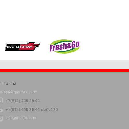
онтакты
орговый дом "Акцент"
+7(812)
449 29 44
+7(812)
449 29 44 доб. 120
info@accentdom.ru