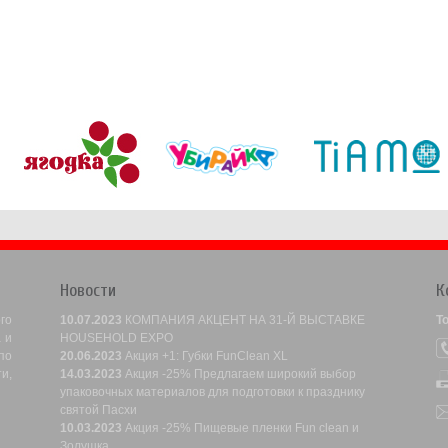
Новости
К
го
10.07.2023
КОМПАНИЯ АКЦЕНТ НА 31-Й ВЫСТАВКЕ
Т
 и
HOUSEHOLD EXPO
по
20.06.2023
Акция +1: Губки FunClean XL
и,
14.03.2023
Акция -25% Предлагаем широкий выбор
упаковочных материалов для подготовки к празднику
святой Пасхи
10.03.2023
Акция -25% Пищевые пленки Fun clean и
Золушка