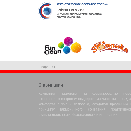
ПРОДУКЦИЯ
О компании
Компания нацелена на формирование ново
отношения к вопросам поддержания чистоты, порядка
комфорта в жизни человека, создавая продукцию 
принципу гармоничного сочетания практичност
функциональности, безопасности и инноваций.