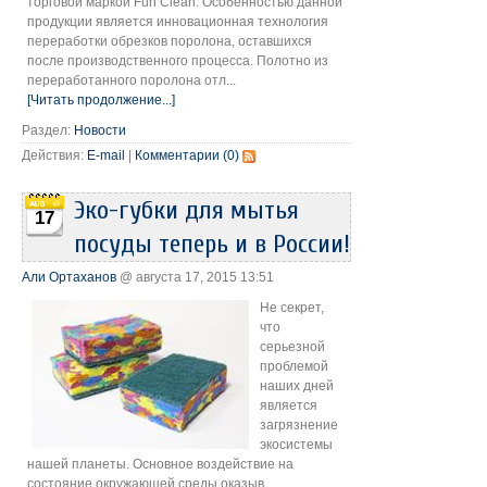
торговой маркой Fun Clean. Особенностью данной
продукции является инновационная технология
переработки обрезков поролона, оставшихся
после производственного процесса. Полотно из
переработанного поролона отл...
[Читать продолжение...]
Раздел:
Новости
Действия:
E-mail
|
Комментарии (0)
Эко-губки для мытья
17
посуды теперь и в России!
Али Ортаханов
@ августа 17, 2015 13:51
Не секрет,
что
серьезной
проблемой
наших дней
является
загрязнение
экосистемы
нашей планеты. Основное воздействие на
состояние окружающей среды оказыв...