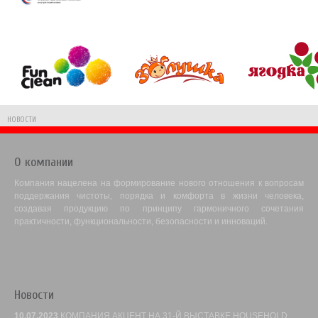
НОВОСТИ
О компании
Компания нацелена на формирование нового отношения к вопросам
поддержания чистоты, порядка и комфорта в жизни человека,
создавая продукцию по принципу гармоничного сочетания
практичности, функциональности, безопасности и инноваций.
Новости
10.07.2023
КОМПАНИЯ АКЦЕНТ НА 31-Й ВЫСТАВКЕ HOUSEHOLD