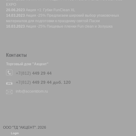
EXPO
20.06.2023
Акция +1: Губки FunClean XL
14.03.2023
Акция -25% Предлагаем широкий выбор упаковочных
материалов для подготовки к празднику святой Пасхи
10.03.2023
Акция -25% Пищевые пленки Fun clean и Золушка
Контакты
Торговый дом "Акцент"
+7(812)
449 29 44
+7(812)
449 29 44 доб. 120
info@accentdom.ru
ООО "ТД "АКЦЕНТ". 2026
Login