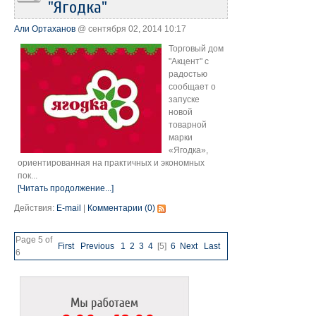
"Ягодка"
Али Ортаханов
@ сентября 02, 2014 10:17
Торговый дом
"Акцент" с
радостью
сообщает о
запуске
новой
товарной
марки
«Ягодка»,
ориентированная на практичных и экономных
пок...
[Читать продолжение...]
Действия:
E-mail
|
Комментарии (0)
Page 5 of
First
Previous
1
2
3
4
[5]
6
Next
Last
6