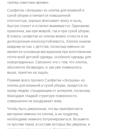
тряпка советских времен.
Салфетка «Золушка» из хлопка для влажной и
сухой уборки отличается повышенной
плотностью, хорошо впитывает влагу и пыль,
быстро сохнет и отлично выжимается. Одинаково
практична, как при мокрой, так и при сухой уборке.
В плюсы салфетки из хлопка можно отнести и ее
долгосрочную износоустойчивость. Хлопок знаком
каждому из нас с детства, поскольку именно он
является основным материалом при изготовлении
почти всей детской одежды, особенно одежды для
новорожденных. Связанно это с тем, что хлопок,
абсолютно безвреден, и, как уже поминалось
выше, приятен на ощупь.
Помимо всего прочего Салфетка «Золушка» из
хлопка для влажной и сухой уборки, придется по
нраву людям, страдающим от аллергии, поскольку
благодаря гладкой структуре поверхности,
совершенно не раздражает кожу.
Чтобы быть уверенным, что вы приобретаете
материал именно из хлопка, а не подделку,
необходимо немного потренироваться. Возьмите
те кусочки ткани, в составе которых Вы уверены, и