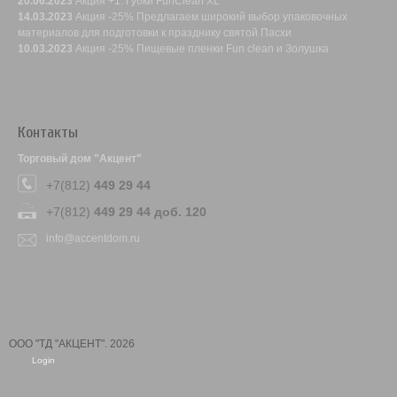
20.06.2023
Акция +1: Губки FunClean XL
14.03.2023
Акция -25% Предлагаем широкий выбор упаковочных
материалов для подготовки к празднику святой Пасхи
10.03.2023
Акция -25% Пищевые пленки Fun clean и Золушка
Контакты
Торговый дом "Акцент"
+7(812)
449 29 44
+7(812)
449 29 44 доб. 120
info@accentdom.ru
ООО "ТД "АКЦЕНТ". 2026
Login