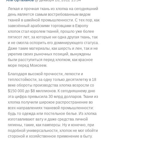
Легкая и прочная ткань из хлопка на сегодняшний
день является самым востребованным видом
тканей в швейной промышленности. С тех пор, как
завезённый арабскими торговцами в Европу
хлопок стал королем тканей, прошло уже более
пятисот лет, за которые ни одна другая ткань, так
и не смогла оспорить его доминирующего статуса.
Даже такие материалы, как шерсть и лен, так и не
укрепив своих рыночных позиций, вынуждены
были расступиться перед хлопком, как красное
море перед Моисеем.
Благодаря высокой прочности, легкости и
теплостойкости, за одну только десятилетку в 18
веке обороты производства хлопка возросли со
$150 000 до $8 миллионов. К сегодняшнему дню
эта цифра превысила 30 млрд долларов. Ткани из
хлопка получили широкое распространение во
всех направлениях тканевой промышленности:
будь то одежда или постельное белье. Из хлопка
изготавливают вату и даже средства личной
гигиены, такие, как памперсы. Ну и конечно, при
подобной универсальности, хлопок не мог обойти
стороной и хозяйственное применение в быту.